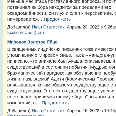
меньше масштаба поставленного вопроса, и почт
потенциал выбора находится за пределами его
осведомлённости, он глух и слеп к перспективе, 
намеревается…
Продолжить
Добавил(а)
Иван Статистик
, Апрель 20, 2022 в 9:2
Комментария(-ев)
Мировое Золотое Яйцо.
В священных индийских писаниях тоже имеются 
упоминания о Мировом Яйце. Так в «Чандогья-у
написано, что вначале был Акаша, описываемый 
существующий в состоянии небытия. Мудрые пон
брахманический парадокс как обозначение необ
жизни, называемой Адити (Космическим Простра
описывается, каким образом несуществующее ст
существующим. Это нечто существующее увелич
постепенно принимая форму яйца. Оно «покоилос
изменений, в…
Продолжить
Добавил(а)
Иван Статистик
, Апрель 16, 2022 в 10: