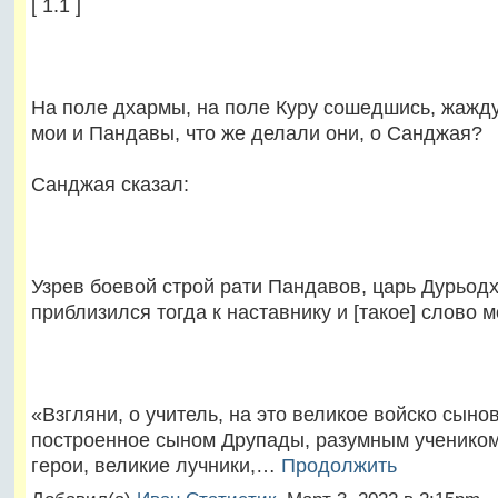
[ 1.1 ]
На поле дхармы, на поле Куру сошедшись, жажд
мои и Пандавы, что же делали они, о Санджая?
Санджая сказал:
Узрев боевой строй рати Пандавов, царь Дурьод
приблизился тогда к наставнику и [такое] слово 
«Взгляни, о учитель, на это великое войско сыно
построенное сыном Друпады, разумным учеником
герои, великие лучники,…
Продолжить