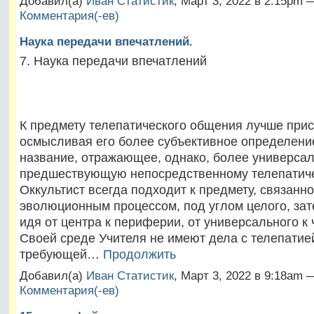
Добавил(а)
Иван Статистик
, Март 3, 2022 в 2:15pm
Комментария(-ев)
Наука передачи впечатлений.
7. Наука передачи впечатлений
К предмету телепатического общения лучше прис
осмысливая его более субъективное определени
название, отражающее, однако, более универса
предшествующую непосредственному телепатиче
Оккультист всегда подходит к предмету, связанно
эволюционным процессом, под углом целого, зат
идя от центра к периферии, от универсального к 
Своей среде Учителя не имеют дела с телепатией,
требующей…
Продолжить
Добавил(а)
Иван Статистик
, Март 3, 2022 в 9:18am
Комментария(-ев)