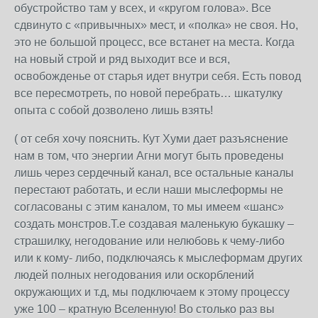
обустройство там у всех, и «кругом голова». Все
сдвинуто с «привычных» мест, и «полка» не своя. Но,
это не большой процесс, все встанет на места. Когда
на новый строй и ряд выходит все и вся,
освобожденье от старья идет внутри себя. Есть повод
все пересмотреть, по новой перебрать… шкатулку
опыта с собой дозволено лишь взять!
( от себя хочу пояснить. Кут Хуми дает разъяснение
нам в том, что энергии Агни могут быть проведены
лишь через сердечный канал, все остальные каналы
перестают работать, и если наши мыслеформы не
согласованы с этим каналом, то мы имеем «шанс»
создать монстров.Т.е создавая маленькую букашку –
страшилку, негодование или нелюбовь к чему-либо
или к кому- либо, подключаясь к мыслеформам других
людей полных негодования или оскорблений
окружающих и т.д, мы подключаем к этому процессу
уже 100 – кратную Вселенную! Во столько раз вы