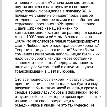
отношения с сыном? Значит,моя светимость
внутри погасла и нахожусь не в состоянии
безусловной любви,попав в ловушку 3Д. А
почему же у меня не очищает призываемое
ежедневно Фиолетоое пламя и не работает мое
сердечное пространство?И пришло,...вернее
...дали ...пример из нашей жизни,по
химии.напомнили,как ацетон растворяет краску.и
мы на 100% знаем об этом. А знала ли я на
100%,что Фиолетовое пламя трансформирует в
свет и Любовь то,что надо трансформировать?
Теоритически.да.а практически?Згачит,были
сомнения,может,очень небольшие,но,были,и их
надо было убрать изнутри,через состояние
знания,что так и есть. А перед этим,принять
наличие у себя сомнений,и отпустить,путем
трансформации в Свет и Любовь.
Это все пронеслось вихрем ,и сразу пришло
принятие истин своего сына, и как-будто я ему
разрешила быть таким,какой он есть,и сразу в
сердце воцарилась любовь и физически что-то
отпустило.Через некоторое время пришел сын и
извинился за свое поведение,и мы
обьединились в любви. И это так чудесно...И