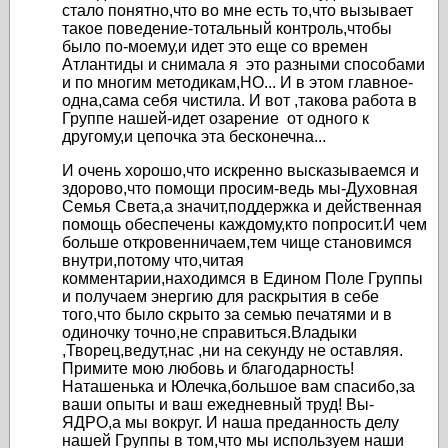
стало понятно,что во мне есть то,что вызывает
такое поведение-тотальный контроль,чтобы
было по-моему,и идет это еще со времен
Атлантиды и снимала я это разными способами
и по многим методикам,НО... И в этом главное-
одна,сама себя чистила. И вот ,такова работа в
Группе нашей-идет озарение от одного к
другому,и цепочка эта бесконечна...
И очень хорошо,что искренно высказываемся и
здорово,что помощи просим-ведь мы-Духовная
Семья Света,а значит,поддержка и действенная
помощь обеспечены каждому,кто попросит.И чем
больше откровенничаем,тем чище становимся
внутри,потому что,читая
комментарии,находимся в Едином Поле Группы
и получаем энергию для раскрытия в себе
того,что было скрыто за семью печатями и в
одиночку точно,не справиться.Владыки
,Творец,ведут,нас ,ни на секунду не оставляя.
Примите мою любовь и благодарность!
Наташенька и Юлечка,большое вам спасибо,за
ваши опыты и ваш ежедневный труд! Вы-
ЯДРО,а мы вокруг. И наша преданность делу
нашей Группы в том,что мы используем наши