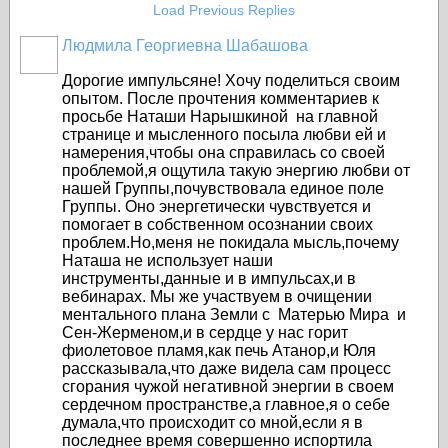
Load Previous Replies
Людмила Георгиевна Шабашова
Дорогие импульсяне! Хочу поделиться своим
опытом. После прочтения комментариев к
просьбе Наташи Нарышкиной на главной
странице и мысленного посыла любви ей и
намерения,чтобы она справилась со своей
проблемой,я ощутила такую энергию любви от
нашей Группы,почувствовала единое поле
Группы. Оно энергетически чувствуется и
помогает в собственном осознании своих
проблем.Но,меня не покидала мысль,почему
Наташа не использует наши
инструменты,данные и в импульсах,и в
вебинарах. Мы же участвуем в очищении
ментального плана Земли с Матерью Мира и
Сен-Жерменом,и в сердце у нас горит
фиолетовое пламя,как печь Атанор,и Юля
рассказывала,что даже видела сам процесс
сгорания чужой негативной энергии в своем
сердечном пространстве,а главное,я о себе
думала,что происходит со мной,если я в
последнее время совершенно испортила