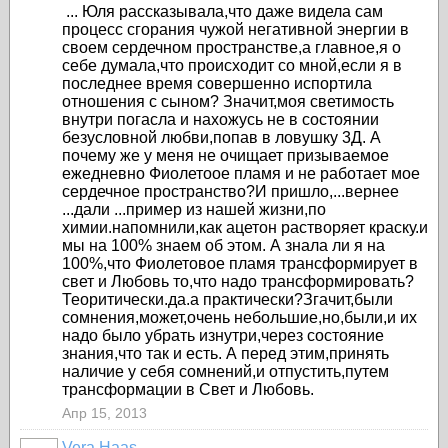
... Юля рассказывала,что даже видела сам
процесс сгорания чужой негативной энергии в
своем сердечном пространстве,а главное,я о
себе думала,что происходит со мной,если я в
последнее время совершенно испортила
отношения с сыном? Значит,моя светимость
внутри погасла и нахожусь не в состоянии
безусловной любви,попав в ловушку 3Д. А
почему же у меня не очищает призываемое
ежедневно Фиолетоое пламя и не работает мое
сердечное пространство?И пришло,...вернее
...дали ...пример из нашей жизни,по
химии.напомнили,как ацетон растворяет краску.и
мы на 100% знаем об этом. А знала ли я на
100%,что Фиолетовое пламя трансформирует в
свет и Любовь то,что надо трансформировать?
Теоритически.да.а практически?Згачит,были
сомнения,может,очень небольшие,но,были,и их
надо было убрать изнутри,через состояние
знания,что так и есть. А перед этим,принять
наличие у себя сомнений,и отпустить,путем
трансформации в Свет и Любовь.
Апр 15, 2013
Vera Haas