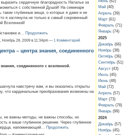
Июнь
(62)
 выразить сердечную благорадность Наталье за
Май
(40)
накомиться с собственной Душой! На семинаре
 такие глубинные вещи, о которых я даже и не
Апрель
(39)
то я заглянула не только в самый сокровенный
Март
(61)
ой Вселенной!
Февраль
(71)
Январь
(74)
бстановке и…
Продолжить
2025
а
, Ноябрь 28, 2009 в 11:34pm —
1 Комментарий
Декабрь
(66)
ентра – центра знания, соединенного
Ноябрь
(38)
Октябрь
(36)
Сентябрь
(51)
 знания, соединенного с вселенной.
Август
(43)
Июль
(45)
Июнь
(48)
 шагнула навстречу вам, и вы оказались открыты
Май
(72)
му, что кардинальные преобразования возможны на
Апрель
(57)
Март
(73)
Февраль
(78)
Январь
(99)
, не важны методы, не важны способы, но
2024
ость и ваше глубинное решение. Через глубинное
Декабрь
(57)
 сердца, напоминающий…
Продолжить
Ноябрь
(45)
:16pm — Комментариев нет