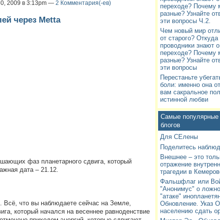
30, 2009 в 3:13pm —
2 Комментария(-ев)
переходе? Почему 
разные? Узнайте от
ей через Metta
эти вопросы Ч.2.
Чем новый мир отл
от старого? Откуда
проводники знают о
переходе? Почему 
разные? Узнайте от
эти вопросы
Перестаньте убегат
боли: именно она о
вам сакральное по
истинной любви
Самые популярные 
блогов
Для СЕлены
Поделитесь наблю
Внешнее – это толь
ершающих фаз планетарного сдвига, который
отражение внутренн
жная дата – 21.12.
трагедии в Кемеров
Фальшфлаг или Во
"Анонимус" о ложн
"атаке" инопланетян
. Всё, что вы наблюдаете сейчас на Земле,
Обновление. Указ 
населению сдать ор
ига, который начался на весеннее равноденствие
 отмечено приходом энергий, которые сдвигают