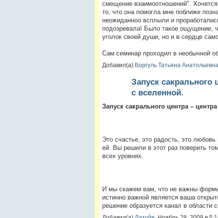
смещение взаимоотношений". Хочется
то, что она помогла мне поближе поз
неожиданноо всплыли и проработались
подозревала! Было такое ощущение, ч
уголок своей души, но и в сердце сам
Сам семинар проходил в необычной о
Добавил(а)
Воргуль Татьяна Анатольевн
Запуск сакрального ц
с вселенной.
Запуск сакрального центра – центра
Это счастье, это радость, это любовь
ей. Вы решили в этот раз поверить то
всех уровнях.
И мы скажем вам, что не важны формы
истинно важной является ваша открыт
решение образуется канал в области
Добавил(а)
Латуйя
, Ноябрь 28, 2009 в 5