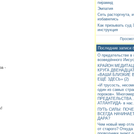
пирамид
Эмпатия
Сеть расторгнута, 
избавились
Как призывать суд 
инструкция
Просмот
Последние записи 
О предательстве в
возведённого Иису
КРАЙОН МЕДИТАЦ
а -
КРУГА ДВЕНАДЦА
«ВАШИ БЛИЗКИЕ 
!
ЕЩЁ ЗДЕСЬ» (2)
«И трусость, несом
один из самых стр
пороков». Многоме
ПРЕДАТЕЛЬСТВА..
АТЛАНТИДА- в на
к!
ПУТЬ СИЛЫ: ПОЧ
ВСЕГДА НАЧИНАЕТ
ДАРА?
Чем новый мир отл
от старого? Откуда
проводники знают о