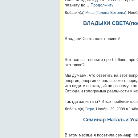
планету во…
Продолжить
Добавил(а)
Metta (Галина Ветрова)
, Нояб
ВЛАДЫКИ СВЕТА(посла
Владыки Света шлют привет!
Вот все вы говорите про Любовь, про С
это такое?...
Мы думаем, что ответить на этот вопр
энергия, энергия очень высокого порядк
что видите вы каждый по разному, так
Отсюда и голограмма реальности у ка
Так где же истина? И как приблизитьс
Добавил(а)
Вера
, Ноябрь 29, 2009 в 1:4
Семинар Натальи Ус
В этом месяце я посетила семинар На