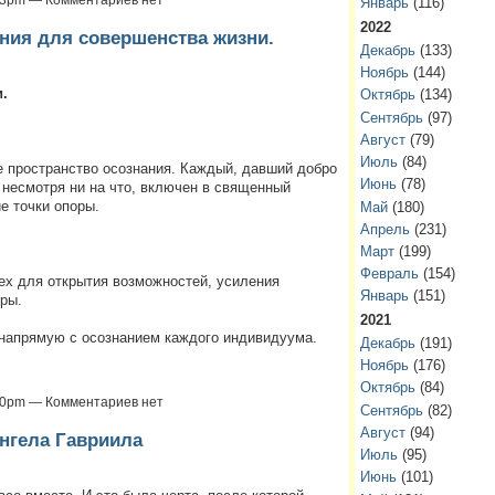
Январь
(116)
2022
ния для совершенства жизни.
Декабрь
(133)
Ноябрь
(144)
.
Октябрь
(134)
Сентябрь
(97)
Август
(79)
Июль
(84)
е пространство осознания. Каждый, давший добро
Июнь
(78)
 несмотря ни на что, включен в священный
е точки опоры.
Май
(180)
Апрель
(231)
Март
(199)
Февраль
(154)
ех для открытия возможностей, усиления
Январь
(151)
ры.
2021
а напрямую с осознанием каждого индивидуума.
Декабрь
(191)
Ноябрь
(176)
Октябрь
(84)
:10pm — Комментариев нет
Сентябрь
(82)
Август
(94)
нгела Гавриила
Июль
(95)
Июнь
(101)