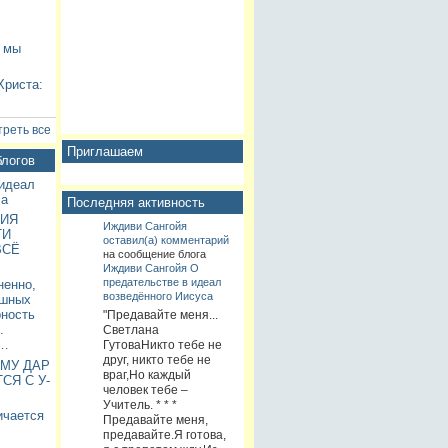
и мы
Христа:
реть все
Приглашаем
блогов
 идеал
са
Последняя активность
ИЯ
Иждиви Сангойя
ТИ
оставил(а) комментарий
ВСЁ
на сообщение блога
Иждиви Сангойя
О
предательстве в идеал
ненно,
возведённого Иисуса
ашных
рность
"Предавайте меня...
.
Светлана
с…
ГутоваНикто тебе не
друг, никто тебе не
ЕМУ ДАР
враг,Но каждый
СЯ С У-
человек тебе –
Учитель. * * *
ичается
Предавайте меня,
предавайте.Я готова,