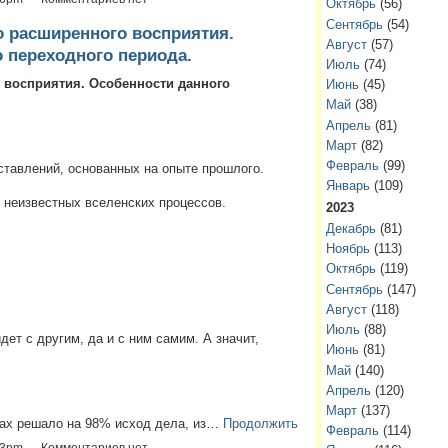
Октябрь
(56)
Сентябрь
(54)
 расширенного восприятия.
Август
(57)
 переходного периода.
Июль
(74)
 восприятия. Особенности данного
Июнь
(45)
Май
(38)
Апрель
(81)
Март
(82)
Февраль
(99)
ставлений, основанных на опыте прошлого.
Январь
(109)
 неизвестных вселенских процессов.
2023
Декабрь
(81)
Ноябрь
(113)
Октябрь
(119)
Сентябрь
(147)
Август
(118)
Июль
(88)
йдет с другим, да и с ним самим. А значит,
Июнь
(81)
Май
(140)
Апрель
(120)
Март
(137)
сах решало на 98% исход дела, из…
Продолжить
Февраль
(114)
:13pm — Комментариев нет