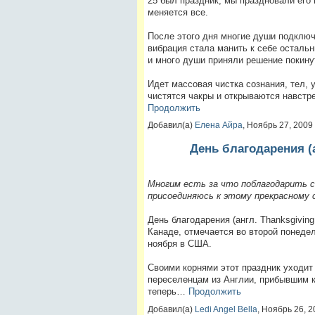
25 был праздник, мы праздновали его 
меняется все.
После этого дня многие души подклю
вибрация стала манить к себе остальн
и много души приняли решение покину
Идет массовая чистка сознания, тел, у
чистятся чакры и открываются навстр
Продолжить
Добавил(а)
Елена Айра
, Ноябрь 27, 200
День благодарения (а
Многим есть за что поблагодарить с
присоединяюсь к этому прекрасному
День благодарения (англ. Thanksgivin
Канаде, отмечается во второй понедел
ноября в США.
Своими корнями этот праздник уходит
переселенцам из Англии, прибывшим к 
теперь…
Продолжить
Добавил(а)
Ledi Angel Bella
, Ноябрь 26, 