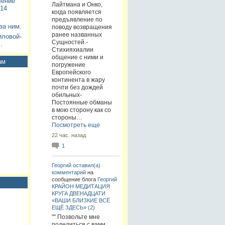
ление
Лайтмана и Онко,
14
когда появляется
предъявление по
за ним.
поводу возвращения
ранее названных
иловой-
Сущностей.-
.
Стихияхиалии
общение с ними и
ам
погружение
Европейского
континента в жару
почти без дождей
обильных-
Постоянные обманы
в мою сторону как со
стороны…
Посмотреть еще
22 час. назад
1
Георгий
оставил(а)
комментарий
на
сообщение блога
Георгий
КРАЙОН МЕДИТАЦИЯ
КРУГА ДВЕНАДЦАТИ
«ВАШИ БЛИЗКИЕ ВСЁ
ЕЩЁ ЗДЕСЬ» (2)
"" Позвольте мне
поделиться с вами