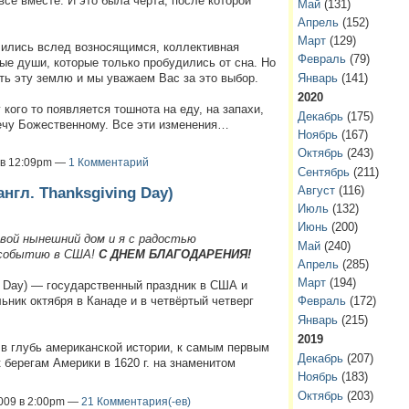
все вместе. И это была черта, после которой
Май
(131)
Апрель
(152)
Март
(129)
чились вслед возносящимся, коллективная
Февраль
(79)
ые души, которые только пробудились от сна. Но
ть эту землю и мы уважаем Вас за это выбор.
Январь
(141)
2020
 кого то появляется тошнота на еду, на запахи,
Декабрь
(175)
ечу Божественному. Все эти изменения…
Ноябрь
(167)
Октябрь
(243)
9 в 12:09pm —
1 Комментарий
Сентябрь
(211)
Август
(116)
нгл. Thanksgiving Day)
Июль
(132)
Июнь
(200)
вой нынешний дом и я с радостью
Май
(240)
 событию в США!
С ДНЕМ БЛАГОДАРЕНИЯ!
Апрель
(285)
Март
(194)
g Day) — государственный праздник в США и
Февраль
(172)
ьник октября в Канаде и в четвёртый четверг
Январь
(215)
2019
 в глубь американской истории, к самым первым
Декабрь
(207)
берегам Америки в 1620 г. на знаменитом
Ноябрь
(183)
Октябрь
(203)
2009 в 2:00pm —
21 Комментария(-ев)