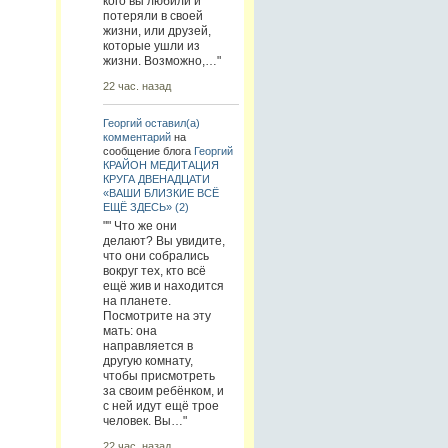
кого вы любили и
потеряли в своей
жизни, или друзей,
которые ушли из
жизни. Возможно,…"
22 час. назад
Георгий
оставил(а)
комментарий
на
сообщение блога
Георгий
КРАЙОН МЕДИТАЦИЯ
КРУГА ДВЕНАДЦАТИ
«ВАШИ БЛИЗКИЕ ВСЁ
ЕЩЁ ЗДЕСЬ» (2)
"" Что же они
делают? Вы увидите,
что они собрались
вокруг тех, кто всё
ещё жив и находится
на планете.
Посмотрите на эту
мать: она
направляется в
другую комнату,
чтобы присмотреть
за своим ребёнком, и
с ней идут ещё трое
человек. Вы…"
22 час. назад