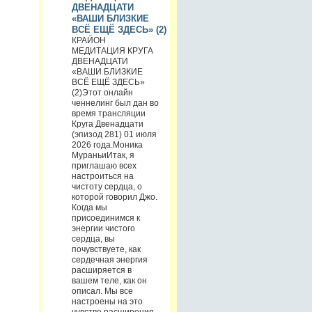
ДВЕНАДЦАТИ
«ВАШИ БЛИЗКИЕ
ВСЁ ЕЩЁ ЗДЕСЬ» (2)
КРАЙОН
МЕДИТАЦИЯ КРУГА
ДВЕНАДЦАТИ
«ВАШИ БЛИЗКИЕ
ВСЁ ЕЩЁ ЗДЕСЬ»
(2)Этот онлайн
ченнелинг был дан во
время трансляции
Круга Двенадцати
(эпизод 281) 01 июля
2026 года.Моника
МураньиИтак, я
приглашаю всех
настроиться на
чистоту сердца, о
которой говорил Джо.
Когда мы
присоединимся к
энергии чистого
сердца, вы
почувствуете, как
сердечная энергия
расширяется в
вашем теле, как он
описал. Мы все
настроены на это
чувство расширения,