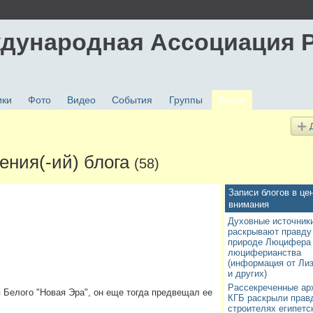
дународная Ассоциация 
ики
Фото
Видео
События
Группы
Блоги
ения(-ий) блога
(58)
Записи блогов в це
внимания
Духовные источник
раскрывают правду
природе Люцифера 
люциферианства
(информация от Ли
и других)
Рассекреченные ар
 Белого "Новая Эра", он еще тогда предвещал ее
КГБ раскрыли прав
строителях египетс