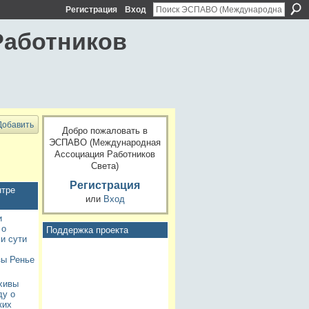
Регистрация
Вход
Работников
Добавить
Добро пожаловать в
ЭСПАВО (Международная
Ассоциация Работников
Света)
Регистрация
нтре
или
Вход
и
 о
Поддержка проекта
и сути
зы Ренье
хивы
ду о
ких