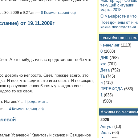
Мистер Эд - Обнов
текущей ситуации 
марта 2018
рь 30, 2009 в 9:27am —
8 Комментария(-ев)
О манифесте и что 
ние) от 19.11.2009г
Псевдо-чены от и н
какие последствия..
Темы блогов по тег
ченнелинг
(1113)
0
(1083)
ДНК
(768)
вет. А кто-нибудь из вас представляет себе что
кто
(761)
Дева
(752)
ос довольно непросто. Свет, прежде всего, это
Та
(745)
а. И всё, что видите это игра света. И не секрет,
и
(713)
 как пропускная способность у каждого своя.
ПЕРЕХОДА
(686)
ждого то же своя.
1
(633)
:
(580)
я к Истине?…
Продолжить
8am —
4 Комментария(-ев)
Архивы по месяцам
ачевой
2026
Август
(13)
Июль
(68)
тальи Усачевой "Квантовый скачок и Священное