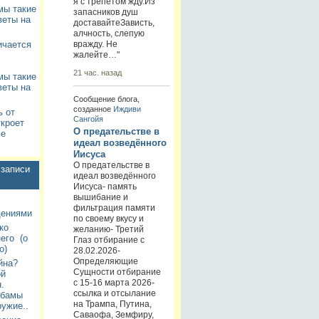
я с трепетом жду.Из
мы такие
запасников душ
веты на
доставайтеЗависть,
алчность, слепую
вражду. Не
ичается
жалейте…"
21 час. назад
мы такие
веты на
Сообщение блога,
созданное
Иждиви
ь от
Сангойя
ткроет
О предательстве в
ле
идеал возведённого
Иисуса
О предательстве в
записи
идеал возведённого
Иисуса- память
вышибание и
фильтрация памяти
дениями
по своему вкусу и
ко
желанию- Третий
его (о
Глаз отбирание с
о)
28.02.2026-
Определяющие
йна?
Сущности отбирание
ой
с 15-16 марта 2026-
.
ссылка и отсылание
Обамы
на Трампа, Путина,
ужие..
Саваофа, Земфиру,