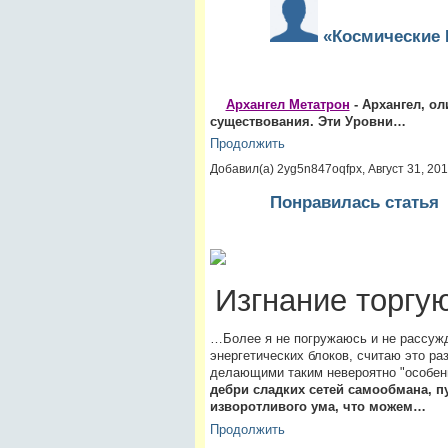
«Космические 
Архангел Метатрон
- Архангел, о
существования. Эти Уровни…
Продолжить
Добавил(а) 2yg5n847oqfpx, Август 31, 20
Понравилась статья
Изгнание торгу
…Более я не погружаюсь и не рассужд
энергетических блоков, считаю это р
делающими таким невероятно "особен
дебри сладких сетей самообмана, п
изворотливого ума, что можем…
Продолжить