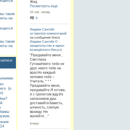
ичается
Жид
Посмотреть еще
10 час. назад
мы такие
веты на
0
ичается
Иждиви Сангойя
оставил(а) комментарий
на сообщение блога
мы такие
Иждиви Сангойя
О
веты на
предательстве в идеал
возведённого Иисуса
"Предавайте меня...
Светлана
записи
ГутоваНикто тебе не
друг, никто тебе не
враг,Но каждый
человек тебе –
дениями
Учитель. * * *
ко
Предавайте меня,
его (о
предавайте.Я готова,
о)
я с трепетом жду.Из
йна?
запасников душ
ой
доставайтеЗависть,
.
алчность, слепую
Обамы
вражду. Не
ужие..
жалейте…"
ление
вчера
14