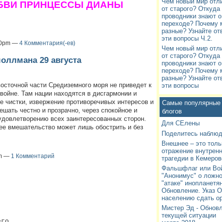
Чем новый мир отл
БВИ ПРИНЦЕССЫ ДИАНЫ
от старого? Откуда
проводники знают о
переходе? Почему 
разные? Узнайте от
эти вопросы Ч.2.
:00pm —
4 Комментария(-ев)
Чем новый мир отл
от старого? Откуда
оллмана 29 августа
проводники знают о
переходе? Почему 
разные? Узнайте от
осточной части Средиземного моря не приведет к
эти вопросы
ойне. Там нации находятся в дисгармонии и
 чистки, извержение противоречивых интересов и
Самые популярные 
шать честно и прозрачно, через спокойное и
блогов
удовлетворению всех заинтересованных сторон.
Для СЕлены
ее вмешательство может лишь обострить и без
Поделитесь наблю
Внешнее – это толь
отражение внутренн
pm —
1 Комментарий
трагедии в Кемеров
Фальшфлаг или Во
"Анонимус" о ложн
"атаке" инопланетян
Обновление. Указ 
населению сдать ор
Мистер Эд - Обнов
текущей ситуации 
его.