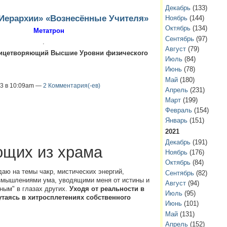
Декабрь
(133)
Иерархии» «Вознесённые Учителя»
Ноябрь
(144)
Октябрь
(134)
Метатрон
Сентябрь
(97)
.
Август
(79)
лицетворяющий Высшие Уровни физического
Июль
(84)
Июнь
(78)
Май
(180)
13 в 10:09am —
2 Комментария(-ев)
Апрель
(231)
Март
(199)
Февраль
(154)
Январь
(151)
2021
Декабрь
(191)
ющих из храма
Ноябрь
(176)
Октябрь
(84)
аю на темы чакр, мистических энергий,
Сентябрь
(82)
азмышлениями ума, уводящими меня от истины и
Август
(94)
ным" в глазах других.
Уходя от реальности в
Июль
(95)
утаясь в хитросплетениях собственного
Июнь
(101)
Май
(131)
Апрель
(152)