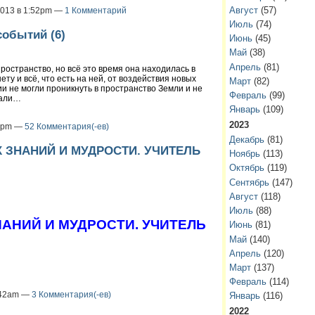
Август
(57)
 2013 в 1:52pm —
1 Комментарий
Июль
(74)
обытий (6)
Июнь
(45)
Май
(38)
Апрель
(81)
ространство, но всё это время она находилась в
ту и всё, что есть на ней, от воздействия новых
Март
(82)
ии не могли проникнуть в пространство Земли и не
Февраль
(99)
вали…
Январь
(109)
2023
30pm —
52 Комментария(-ев)
Декабрь
(81)
 ЗНАНИЙ И МУДРОСТИ. УЧИТЕЛЬ
Ноябрь
(113)
Октябрь
(119)
Сентябрь
(147)
Август
(118)
Июль
(88)
АНИЙ И МУДРОСТИ. УЧИТЕЛЬ
Июнь
(81)
Май
(140)
Апрель
(120)
Март
(137)
Февраль
(114)
1:42am —
3 Комментария(-ев)
Январь
(116)
2022