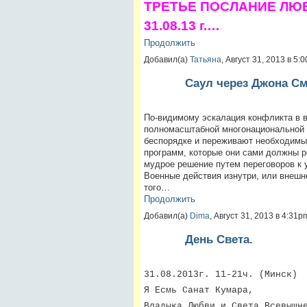
ТРЕТЬЕ ПОСЛАНИЕ ЛЮ
31.08.13 г.…
Продолжить
Добавил(а)
Татьяна
, Август 31, 2013 в 5
Саул через Джона См
По-видимому эскалация конфликта в в
полномасштабной многонациональной в
беспорядке и переживают необходимые
программ, которые они сами должны ре
мудрое решение путем переговоров к 
Военные действия изнутри, или внешн
того…
Продолжить
Добавил(а)
Dima
, Август 31, 2013 в 4:31
День Света.
31.08.2013г. 11-21ч. (Минск)
Я Есмь Санат Кумара,
Владыка Любви и Света Всевышн