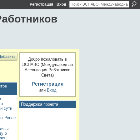
Регистрация
Вход
Работников
Добавить
Добро пожаловать в
ЭСПАВО (Международная
Ассоциация Работников
Света)
Регистрация
нтре
или
Вход
и
 о
Поддержка проекта
и сути
зы Ренье
хивы
ду о
ких