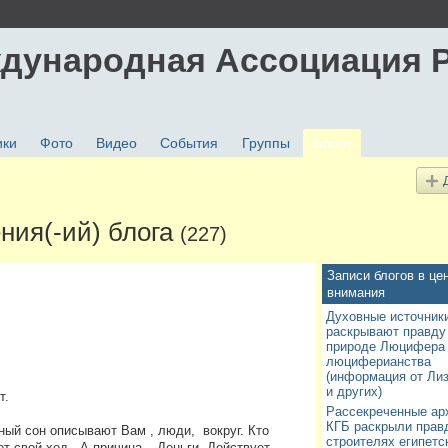
дународная Ассоциация 
ики
Фото
Видео
События
Группы
Блоги
ния(-ий) блога
(227)
Записи блогов в це
внимания
Духовные источник
раскрывают правду
природе Люцифера 
люциферианства
(информация от Ли
и других)
т.
Рассекреченные ар
КГБ раскрыли прав
ный сон описывают Вам , люди,
вокруг. Кто
строителях египетс
ет свой ход.
А причина – Деньги. Действует