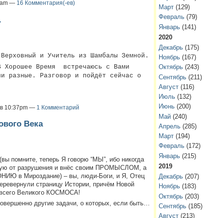
30am —
16 Комментария(-ев)
Март
(129)
Февраль
(79)
.
Январь
(141)
2020
Декабрь
(175)
 Верховный и Учитель из Шамбалы Земной.
Ноябрь
(167)
В Хорошее Время
встречаюсь с Вами
Октябрь
(243)
ли разные. Разговор и пойдёт сейчас о
Сентябрь
(211)
Август
(116)
Июль
(132)
Июнь
(200)
3 в 10:37pm —
1 Комментарий
Май
(240)
вого Века
Апрель
(285)
Март
(194)
Февраль
(172)
Январь
(215)
(вы помните, теперь Я говорю “МЫ”, ибо никогда
2019
нную от разрушения и внёс своим ПРОМЫСЛОМ, а
ИЮ в Мироздание) – вы, люди-Боги, и Я, Отец
Декабрь
(207)
еревернули страницу Истории, причём Новой
Ноябрь
(183)
и всего Великого КОСМОСА!
Октябрь
(203)
совершенно другие задачи, о которых, если быть…
Сентябрь
(185)
Август
(213)