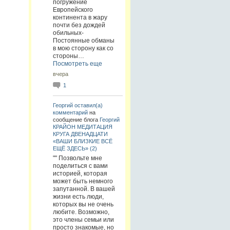
погружение
Европейского
континента в жару
почти без дождей
обильных-
Постоянные обманы
в мою сторону как со
стороны…
Посмотреть еще
вчера
1
Георгий
оставил(а)
комментарий
на
сообщение блога
Георгий
КРАЙОН МЕДИТАЦИЯ
КРУГА ДВЕНАДЦАТИ
«ВАШИ БЛИЗКИЕ ВСЁ
ЕЩЁ ЗДЕСЬ» (2)
"" Позвольте мне
поделиться с вами
историей, которая
может быть немного
запутанной. В вашей
жизни есть люди,
которых вы не очень
любите. Возможно,
это члены семьи или
просто знакомые, но