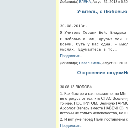
Добавил(а)
ЕЛЕНА
, Август 31, 2013 в 6:
Учитель, с Любовью
30.08.2013г.
Я Учитель Серапи Бей, Владыка
С Любовью к Вам, Друзья Мои. 
Всеми. Суть у Нас одна, - мыс
мыслях. Вдумайтесь в то,…
Продолжить
Добавил(а)
Павел Хмель
, Август 30, 201
Откровение людямНо
30.08.13.ЛЮБОВЬ
1. Как быстро и как незаметно, но МЫ 
не отрекусь от тех, кто СПАС Вселе
точнее, ПОСТРИГОМ, Великую ГАРМОН
Абсолют (теперь вместе НАВЕЧНО), п
истории не только человечества, но 
2. И вот уже перед Нами поставлены 
Продолжить