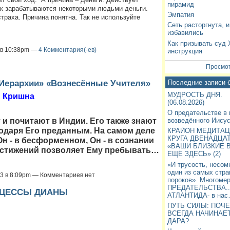
пирамид
так зарабатываются некоторыми людьми деньги.
Эмпатия
траха. Причина понятна. Так не используйте
Сеть расторгнута, 
избавились
Как призывать суд 
3 в 10:38pm —
4 Комментария(-ев)
инструкция
Просмот
Иерархии» «Вознесённые Учителя»
Последние записи 
МУДРОСТЬ ДНЯ.
Кришна
(06.08.2026)
О предательстве в
возведённого Иису
 и почитают в Индии. Его также знают
годаря Его преданным. На самом деле
КРАЙОН МЕДИТАЦ
КРУГА ДВЕНАДЦА
Он - в бесформенном, Он - в сознании
«ВАШИ БЛИЗКИЕ 
 достижений позволяет Ему пребывать…
ЕЩЁ ЗДЕСЬ» (2)
«И трусость, несом
один из самых стр
013 в 8:09pm — Комментариев нет
пороков». Многоме
ПРЕДАТЕЛЬСТВА..
НЦЕССЫ ДИАНЫ
АТЛАНТИДА- в на
ПУТЬ СИЛЫ: ПОЧ
ВСЕГДА НАЧИНАЕТ
ДАРА?