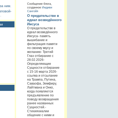
Сообщение блога,
за ним.
созданное
Иждиви
иловой-
Сангойя
.
О предательстве в
идеал возведённого
Иисуса
ам
О предательстве в
идеал возведённого
Иисуса- память
вышибание и
фильтрация памяти
по своему вкусу и
желанию- Третий
Глаз отбирание с
28.02.2026-
Определяющие
Сущности отбирание
с 15-16 марта 2026-
ссылка и отсылание
на Трампа, Путина,
Саваофа, Земфиру,
Лайтмана и Онко,
когда появляется
предъявление по
поводу возвращения
ранее названных
Сущностей.-
Стихияхиалии
общение с ними и