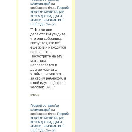
комментарий
на
сообщение блога
Георгий
КРАЙОН МЕДИТАЦИЯ
КРУГА ДВЕНАДЦАТИ
«ВАШИ БЛИЗКИЕ ВСЁ
ЕЩЁ ЗДЕСЬ» (2)
"" Что же они
делают? Вы увидите,
что они собрались
вокруг тех, кто всё
ещё жив и находится
на планете.
Посмотрите на эту
мать: она
направляется в
другую комнату,
чтобы присмотреть
за своим ребёнком, и
с ней идут ещё трое
человек. Вы…"
вчера
Георгий
оставил(а)
комментарий
на
сообщение блога
Георгий
КРАЙОН МЕДИТАЦИЯ
КРУГА ДВЕНАДЦАТИ
«ВАШИ БЛИЗКИЕ ВСЁ
ЕЩЁ ЗДЕСЬ» (2)