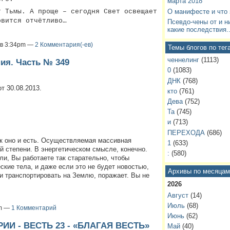
марта 2018
т Тьмы. А проще – сегодня Свет освещает
О манифесте и что 
овится отчётливо…
Псевдо-чены от и н
какие последствия..
3 в 3:34pm —
2 Комментария(-ев)
Темы блогов по тег
ченнелинг
(1113)
ия. Часть № 349
0
(1083)
ДНК
(768)
т 30.08.2013.
кто
(761)
Дева
(752)
Та
(745)
и
(713)
ПЕРЕХОДА
(686)
ак оно и есть. Осуществляемая массивная
1
(633)
й степени. В энергетическом смысле, конечно.
:
(580)
ли, Вы работаете так старательно, чтобы
ские тела, и даже если это не будет новостью,
Архивы по месяцам
и транспортировать на Землю, поражает. Вы не
2026
Август
(14)
Июль
(68)
pm —
1 Комментарий
Июнь
(62)
ИИ - ВЕСТЬ 23 - «БЛАГАЯ ВЕСТЬ»
Май
(40)