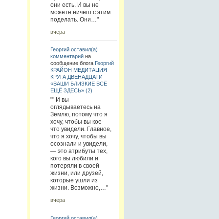
они есть. И вы не
можете ничего с этим
поделать. Они…"
вчера
Георгий
оставил(а)
комментарий
на
сообщение блога
Георгий
КРАЙОН МЕДИТАЦИЯ
КРУГА ДВЕНАДЦАТИ
«ВАШИ БЛИЗКИЕ ВСЁ
ЕЩЁ ЗДЕСЬ» (2)
"" И вы
оглядываетесь на
Землю, потому что я
хочу, чтобы вы кое-
что увидели. Главное,
что я хочу, чтобы вы
осознали и увидели,
— это атрибуты тех,
кого вы любили и
потеряли в своей
жизни, или друзей,
которые ушли из
жизни. Возможно,…"
вчера
Георгий
оставил(а)